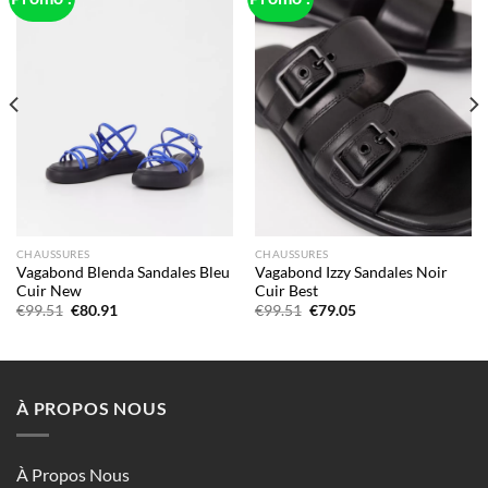
wishlist
wishlist
CHAUSSURES
CHAUSSURES
Vagabond Blenda Sandales Bleu
Vagabond Izzy Sandales Noir
Cuir New
Cuir Best
Le
Le
Le
Le
€
99.51
€
80.91
€
99.51
€
79.05
prix
prix
prix
prix
initial
actuel
initial
actuel
était :
est :
était :
est :
€99.51.
€80.91.
€99.51.
€79.05.
À PROPOS NOUS
À Propos Nous