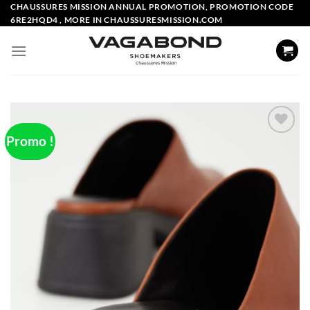
Skip
CHAUSSURES MISSION ANNUAL PROMOTION, PROMOTION CODE
6RE2HQD4 , MORE IN CHAUSSURESMISSION.COM
to
content
Promo !
Add to
wishlist