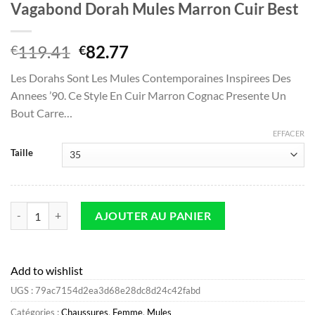
Vagabond Dorah Mules Marron Cuir Best
Le
Le
119.41
82.77
€
€
prix
prix
Les Dorahs Sont Les Mules Contemporaines Inspirees Des
initial
actuel
Annees ’90. Ce Style En Cuir Marron Cognac Presente Un
était :
est :
Bout Carre…
€119.41.
€82.77.
EFFACER
Taille
quantité de Vagabond Dorah Mules Marron Cuir Best
AJOUTER AU PANIER
Add to wishlist
UGS :
79ac7154d2ea3d68e28dc8d24c42fabd
Catégories :
Chaussures
,
Femme
,
Mules