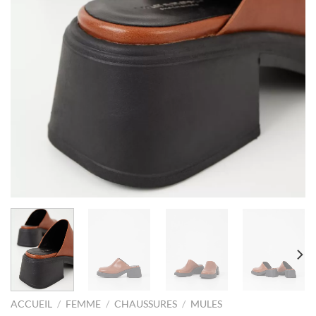
ACCUEIL
/
FEMME
/
CHAUSSURES
/
MULES