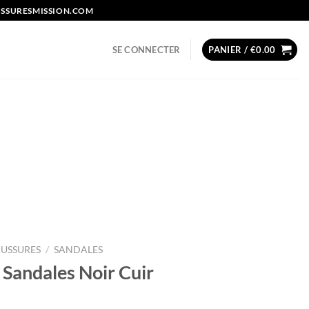
USSURESMISSION.COM
SE CONNECTER
PANIER /
€
0.00
USSURES
/
SANDALES
Sandales Noir Cuir