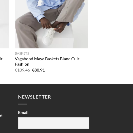
BASKETS
ir
Vagabond Maya Baskets Blanc Cuir
Fashion
Le
Le
€
109.46
€
80.91
prix
prix
initial
actuel
était :
est :
€109.46.
€80.91.
NEWSLETTER
Email
e