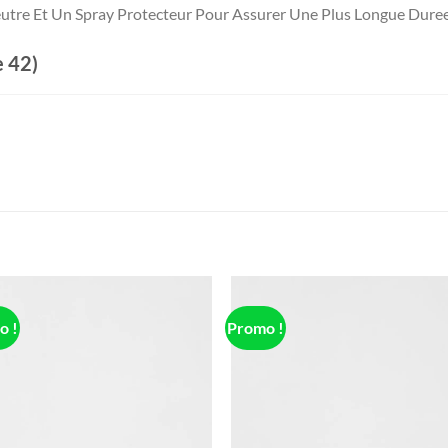
eutre Et Un Spray Protecteur Pour Assurer Une Plus Longue Dure
 42)
o !
Promo !
Add to
Add
wishlist
wish