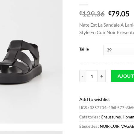
Le
L
129.36
79.05
€
€
prix
p
Nate Est La Sandale A Lani
initial
a
Style En Cuir Noir Present
était :
e
€129.36
€
Taille
quantité de Vagabond Nate Sa
AJOUT
Add to wishlist
UGS :
3357704c4fbfb577b3b5
Catégories :
Chaussures
,
Homm
Étiquettes :
NOIR CUIR
,
VAGA