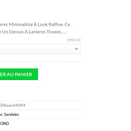
e
rix
eres Minimaliste A Look Raffine. Ce
ctuel
e Un Dessus A Lanieres Tissees, …
st :
.
79.05.
EFFACER
ndales Noir Cuir Sale
ER AU PANIER
008aae340f44
e
,
Sandales
BOND