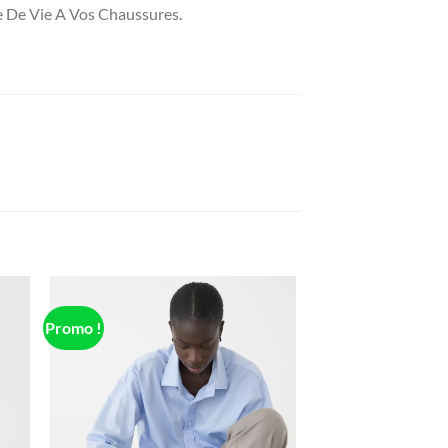
e De Vie A Vos Chaussures.
Promo !
 to
Add to
list
wishlist