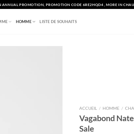
N ANNUAL PROMOTION, PROMOTION CODE 6RE2HQD4 , MORE IN CHA
MME
HOMME
LISTE DE SOUHAITS
Add to
wishlist
ACCUEIL
/
HOMME
/
CHA
Vagabond Nate 
Sale